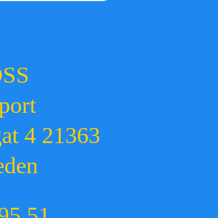
OSS
port
gat 4 21363
eden
95 51