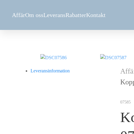
Аffär
Om oss
Leverans
Rabatter
Kontakt
Аffä
Leveransinformation
Kopp
07585
K