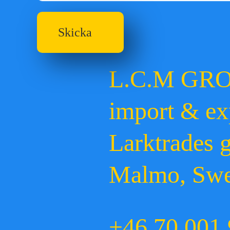
Skicka
L.C.M GR
import & ex
Larktrades 
Malmo, Sw
+46 70 001 