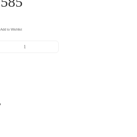
7585
Add to Wishlist
r