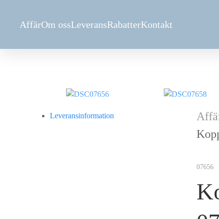
Аffär
Om oss
Leverans
Rabatter
Kontakt
Аffä
Leveransinformation
Kopp
07656
K