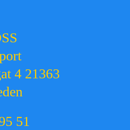
OSS
port
gat 4 21363
eden
95 51