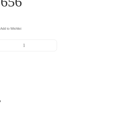
7656
Add to Wishlist
r