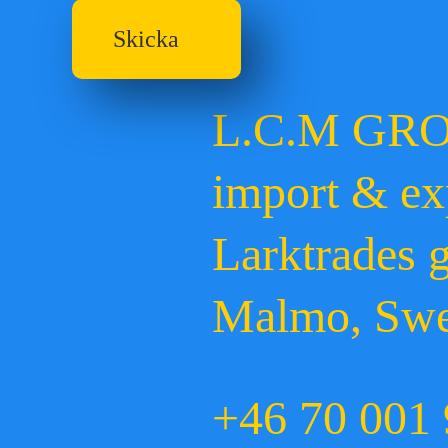
Skicka
L.C.M GR
import & ex
Larktrades 
Malmo, Sw
+46 70 001 