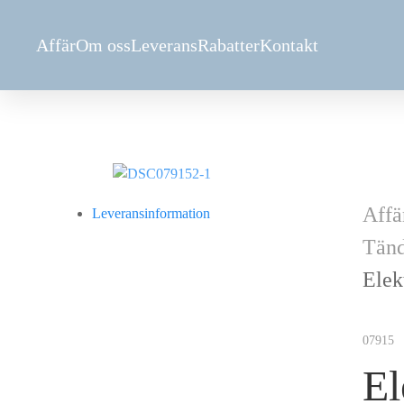
Аffär
Om oss
Leverans
Rabatter
Kontakt
Аffä
Leveransinformation
Tänd
Elek
07915
El