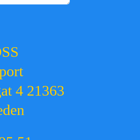
OSS
port
gat 4 21363
eden