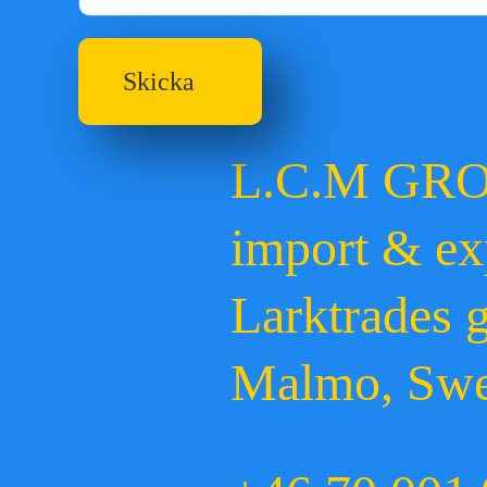
Skicka
L.C.M GR
import & ex
Larktrades 
Malmo, Sw