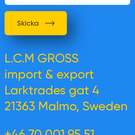
Skicka
L.C.M GROSS
import & export
Larktrades gat 4
21363 Malmo, Sweden
+46 70 001 95 51