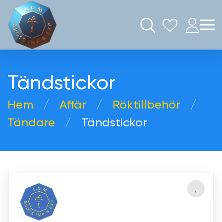
Tändstickor
Hem
Аffär
Röktillbehör
Tändare
Tändstickor