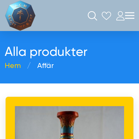
Alla produkter
Hem
Аffär