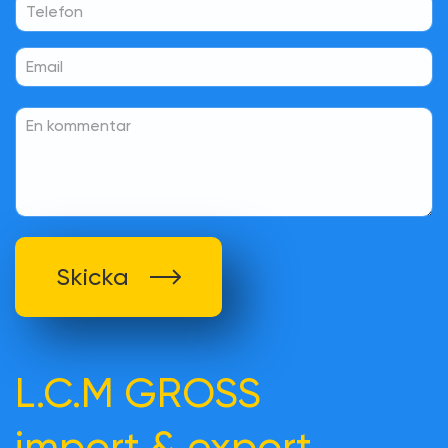
Skicka
L.C.M GROSS
import & export